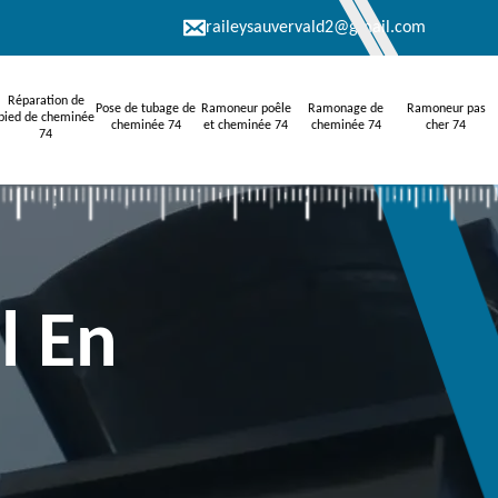
raileysauvervald2@gmail.com
Réparation de
Pose de tubage de
Ramoneur poêle
Ramonage de
Ramoneur pas
pied de cheminée
cheminée 74
et cheminée 74
cheminée 74
cher 74
74
l En