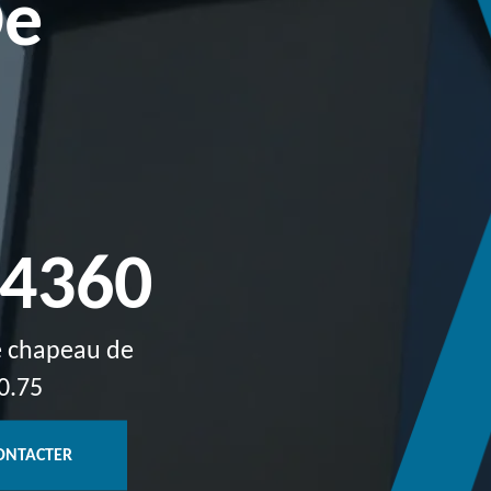
De
74360
de chapeau de
0.75
ONTACTER