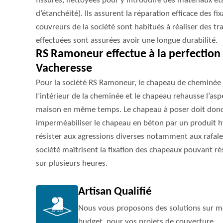
fissures, nettoyées pour y introduire des matériaux ét
d’étanchéité). Ils assurent la réparation efficace des fi
couvreurs de la société sont habitués à réaliser des tr
effectuées sont assurées avoir une longue durabilité.
RS Ramoneur effectue à la perfection
Vacheresse
Pour la société RS Ramoneur, le chapeau de cheminée j
l’intérieur de la cheminée et le chapeau rehausse l’aspe
maison en même temps. Le chapeau à poser doit donc ê
imperméabiliser le chapeau en béton par un produit hy
résister aux agressions diverses notamment aux rafales
société maîtrisent la fixation des chapeaux pouvant rés
sur plusieurs heures.
Artisan Qualifié
Nous vous proposons des solutions sur me
budget, pour vos projets de couverture.