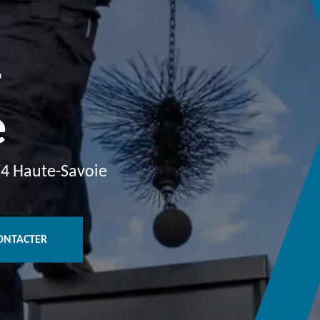
4
e
74 Haute-Savoie
ONTACTER