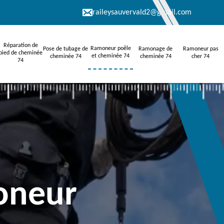
raileysauvervald2@gmail.com
Réparation de
Ramoneur poêle
Pose de tubage de
Ramonage de
Ramoneur pas
pied de cheminée
et cheminée 74
cheminée 74
cheminée 74
cher 74
74
oneur