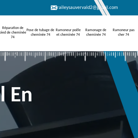
raileysauvervald2@gmail.com
Réparation de
Pose de tubage de
Ramoneur poêle
Ramonage de
Ramoneur pas
pied de cheminée
cheminée 74
et cheminée 74
cheminée 74
cher 74
74
l En