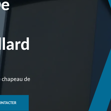
De
lard
de chapeau de
ONTACTER