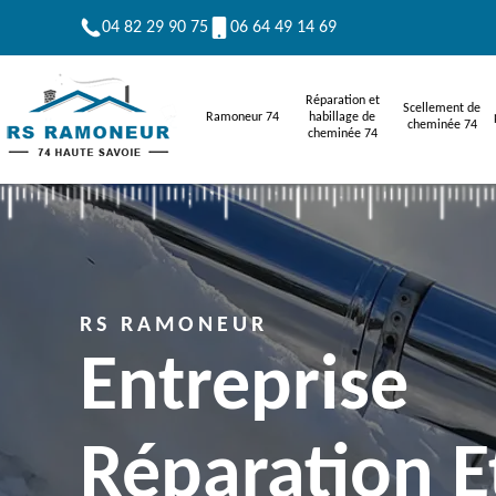
04 82 29 90 75
06 64 49 14 69
Réparation et
Scellement de
Ramoneur 74
habillage de
cheminée 74
cheminée 74
RS RAMONEUR
Entreprise
Réparation E