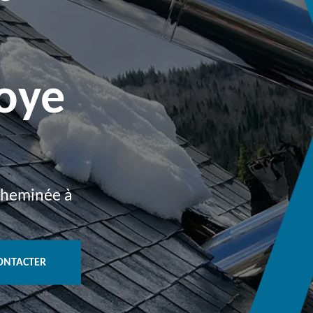
oye
 cheminée à
ONTACTER