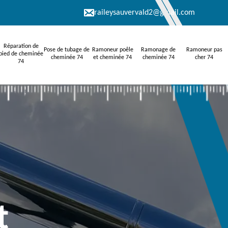
raileysauvervald2@gmail.com
Réparation de
Pose de tubage de
Ramoneur poêle
Ramonage de
Ramoneur pas
pied de cheminée
cheminée 74
et cheminée 74
cheminée 74
cher 74
74
t