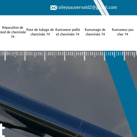
raileysauvervald2@gmail.com
Réparation de
Pose de tubage de
Ramoneur poêle
Ramonage de
Ramoneur pas
pied de cheminée
cheminée 74
et cheminée 74
cheminée 74
cher 74
74
t