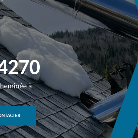
4270
 cheminée à
ONTACTER