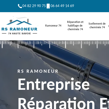
04 82 29 90 75
06 64 49 14 69
Réparation et
Scellement de
Ramoneur 74
habillage de
cheminée 74
cheminée 74
RS RAMONEUR
Entreprise
Réparation E