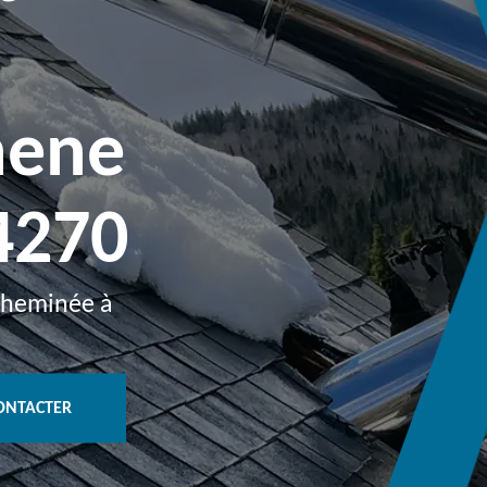
hene
4270
 cheminée à
ONTACTER