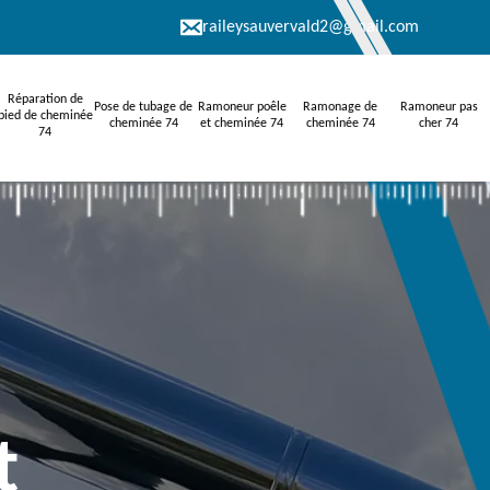
raileysauvervald2@gmail.com
Réparation de
Pose de tubage de
Ramoneur poêle
Ramonage de
Ramoneur pas
pied de cheminée
cheminée 74
et cheminée 74
cheminée 74
cher 74
74
t