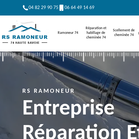
04 82 29 90 75
06 64 49 14 69
Réparation et
Scellement de
Ramoneur 74
habillage de
cheminée 74
cheminée 74
RS RAMONEUR
Entreprise
Réparation E