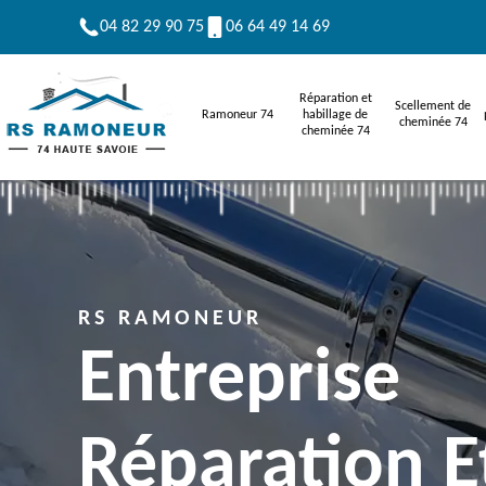
04 82 29 90 75
06 64 49 14 69
Réparation et
Scellement de
Ramoneur 74
habillage de
cheminée 74
cheminée 74
RS RAMONEUR
Entreprise
Réparation E