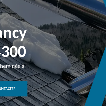
ancy
4300
 cheminée à
ONTACTER