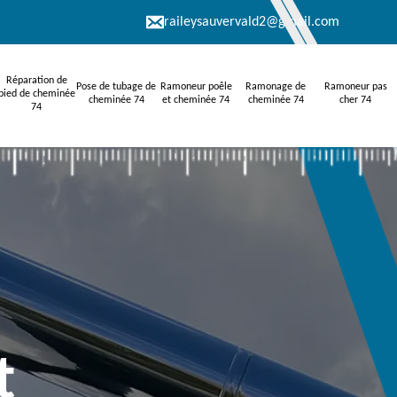
raileysauvervald2@gmail.com
Réparation de
Pose de tubage de
Ramoneur poêle
Ramonage de
Ramoneur pas
pied de cheminée
cheminée 74
et cheminée 74
cheminée 74
cher 74
74
t