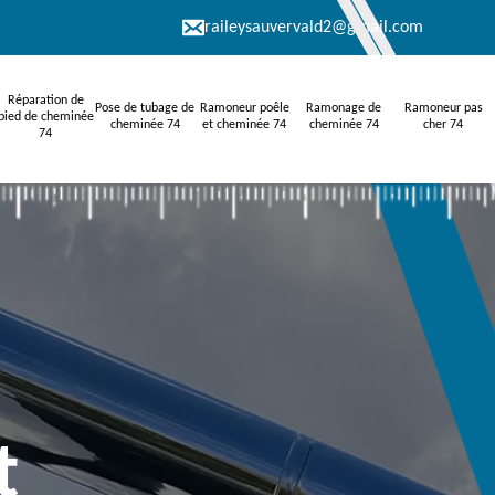
raileysauvervald2@gmail.com
Réparation de
Pose de tubage de
Ramoneur poêle
Ramonage de
Ramoneur pas
pied de cheminée
cheminée 74
et cheminée 74
cheminée 74
cher 74
74
t