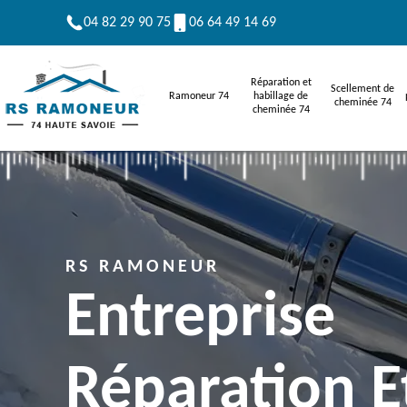
04 82 29 90 75
06 64 49 14 69
Réparation et
Scellement de
Ramoneur 74
habillage de
cheminée 74
cheminée 74
RS RAMONEUR
Entreprise
Réparation E