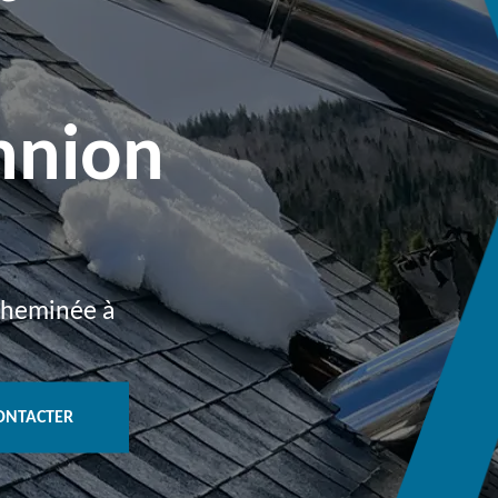
nnion
 cheminée à
ONTACTER