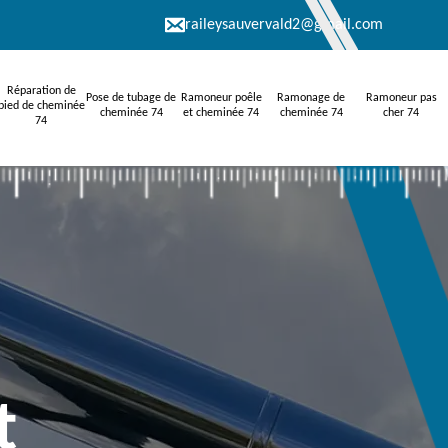
raileysauvervald2@gmail.com
Réparation de
Pose de tubage de
Ramoneur poêle
Ramonage de
Ramoneur pas
pied de cheminée
cheminée 74
et cheminée 74
cheminée 74
cher 74
74
t