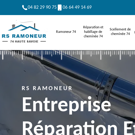
04 82 29 90 75
06 64 49 14 69
Réparation et
Scellement de
Ramoneur 74
habillage de
cheminée 74
cheminée 74
RS RAMONEUR
Entreprise
Réparation E