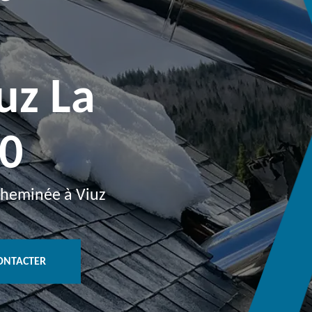
uz La
40
 cheminée à Viuz
ONTACTER