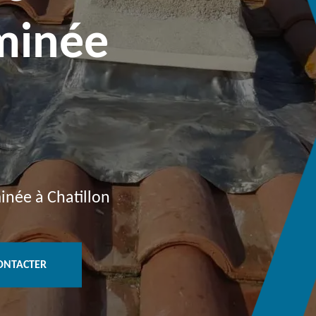
minée
inée à Chatillon
ONTACTER