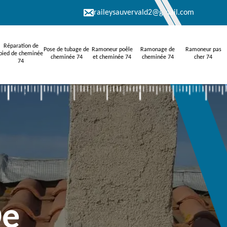
raileysauvervald2@gmail.com
Réparation de
Pose de tubage de
Ramoneur poêle
Ramonage de
Ramoneur pas
pied de cheminée
cheminée 74
et cheminée 74
cheminée 74
cher 74
74
De