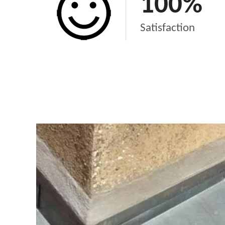
100
%
Satisfaction