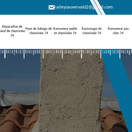
raileysauvervald2@gmail.com
Réparation de
Pose de tubage de
Ramoneur poêle
Ramonage de
Ramoneur pas
pied de cheminée
cheminée 74
et cheminée 74
cheminée 74
cher 74
74