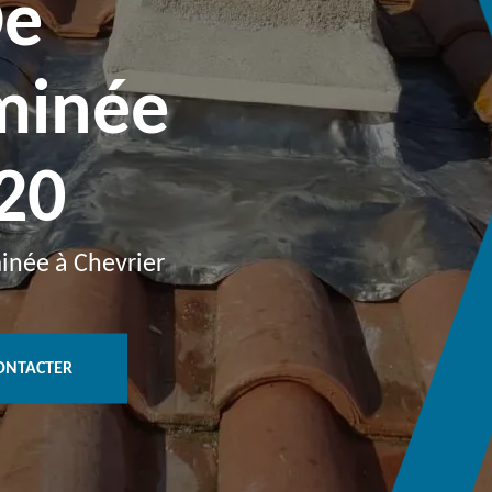
De
minée
20
inée à Chevrier
ONTACTER