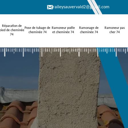
raileysauvervald2@gmail.com
Réparation de
Pose de tubage de
Ramoneur poêle
Ramonage de
Ramoneur pas
pied de cheminée
cheminée 74
et cheminée 74
cheminée 74
cher 74
74