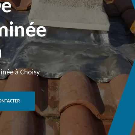
De
minée
0
inée à Choisy
ONTACTER