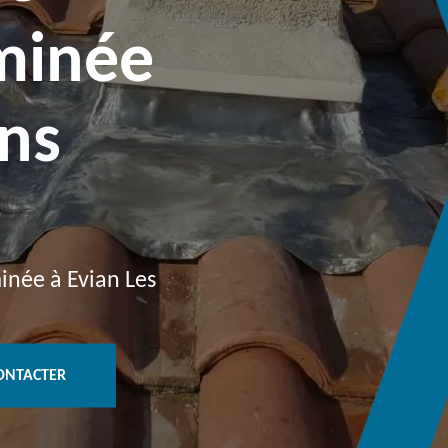
minée
ins
inée à Evian Les
ONTACTER