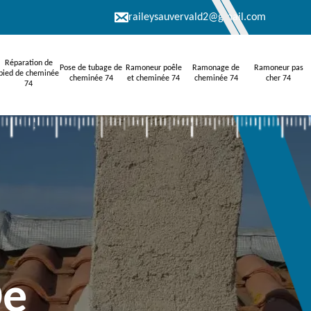
raileysauvervald2@gmail.com
Réparation de
Pose de tubage de
Ramoneur poêle
Ramonage de
Ramoneur pas
pied de cheminée
cheminée 74
et cheminée 74
cheminée 74
cher 74
74
De