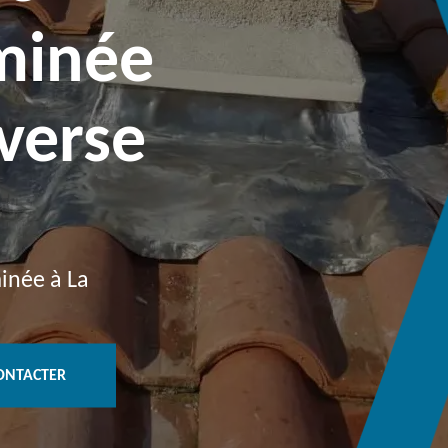
minée
nverse
inée à La
ONTACTER