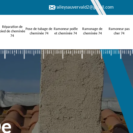
raileysauvervald2@gmail.com
Réparation de
Pose de tubage de
Ramoneur poêle
Ramonage de
Ramoneur pas
pied de cheminée
cheminée 74
et cheminée 74
cheminée 74
cher 74
74
De