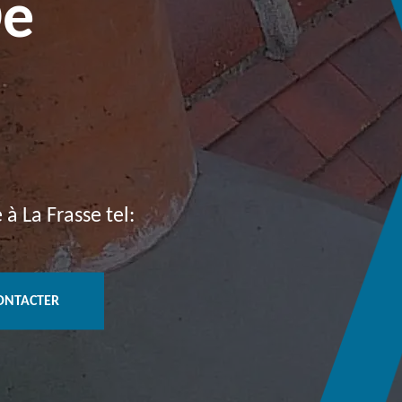
De
à La Frasse tel:
ONTACTER