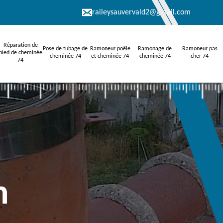
raileysauvervald2@gmail.com
Réparation de
Pose de tubage de
Ramoneur poêle
Ramonage de
Ramoneur pas
pied de cheminée
cheminée 74
et cheminée 74
cheminée 74
cher 74
74
n