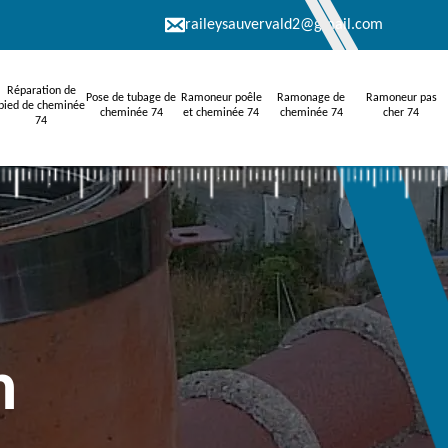
raileysauvervald2@gmail.com
Réparation de
Pose de tubage de
Ramoneur poêle
Ramonage de
Ramoneur pas
pied de cheminée
cheminée 74
et cheminée 74
cheminée 74
cher 74
74
n