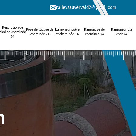
raileysauvervald2@gmail.com
Réparation de
Pose de tubage de
Ramoneur poêle
Ramonage de
Ramoneur pas
pied de cheminée
cheminée 74
et cheminée 74
cheminée 74
cher 74
74
n