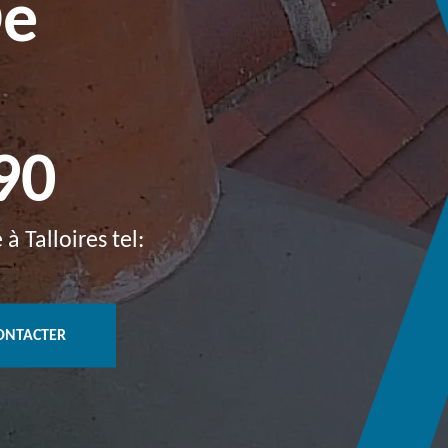
De
90
 Talloires tel:
ONTACTER