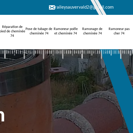
raileysauvervald2@gmail.com
Réparation de
Pose de tubage de
Ramoneur poêle
Ramonage de
Ramoneur pas
pied de cheminée
cheminée 74
et cheminée 74
cheminée 74
cher 74
74
n