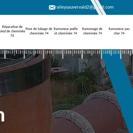
raileysauvervald2@gmail.com
Réparation de
Pose de tubage de
Ramoneur poêle
Ramonage de
Ramoneur pas
pied de cheminée
cheminée 74
et cheminée 74
cheminée 74
cher 74
74
n