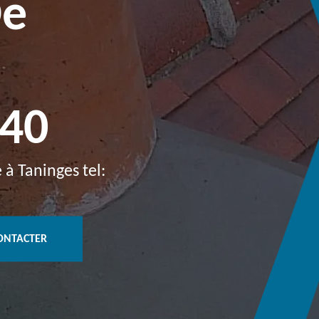
De
440
à Taninges tel:
ONTACTER