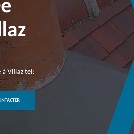
De
laz
 Villaz tel:
ONTACTER