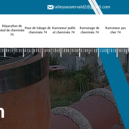
raileysauvervald2@gmail.com
Réparation de
Pose de tubage de
Ramoneur poêle
Ramonage de
Ramoneur pas
pied de cheminée
cheminée 74
et cheminée 74
cheminée 74
cher 74
74
n