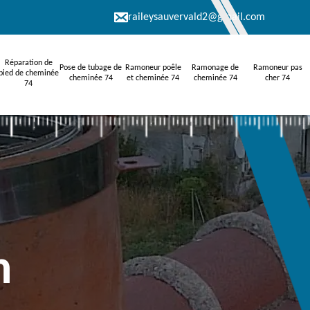
raileysauvervald2@gmail.com
Réparation de
Pose de tubage de
Ramoneur poêle
Ramonage de
Ramoneur pas
pied de cheminée
cheminée 74
et cheminée 74
cheminée 74
cher 74
74
n