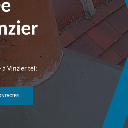
De
nzier
à Vinzier tel:
ONTACTER