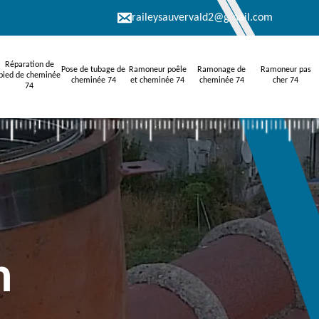
raileysauvervald2@gmail.com
Réparation de
Pose de tubage de
Ramoneur poêle
Ramonage de
Ramoneur pas
pied de cheminée
cheminée 74
et cheminée 74
cheminée 74
cher 74
74
n