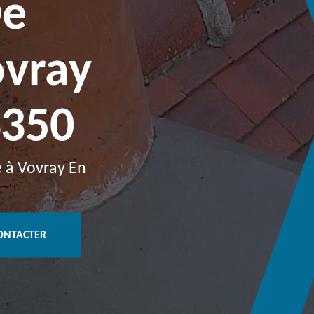
De
vray
4350
e à Vovray En
ONTACTER