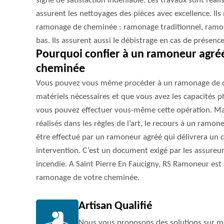
signe de satisfaction indéniable. Les travaux sont réali
assurent les nettoyages des pièces avec excellence. Ils
ramonage de cheminée : ramonage traditionnel, ramon
bas. Ils assurent aussi le débistrage en cas de présence
Pourquoi confier à un ramoneur agré
cheminée
Vous pouvez vous même procéder à un ramonage de c
matériels nécessaires et que vous avez les capacités p
vous pouvez effectuer vous-même cette opération. Mai
réalisés dans les règles de l’art, le recours à un ramo
être effectué par un ramoneur agréé qui délivrera un 
intervention. C’est un document exigé par les assureu
incendie. A Saint Pierre En Faucigny, RS Ramoneur est
ramonage de votre cheminée.
Artisan Qualifié
Nous vous proposons des solutions sur me