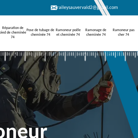
raileysauvervald2@gmail.com
Réparation de
Pose de tubage de
Ramoneur poêle
Ramonage de
Ramoneur pas
pied de cheminée
cheminée 74
et cheminée 74
cheminée 74
cher 74
74
oneur