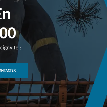
En
800
cigny tel:
ONTACTER