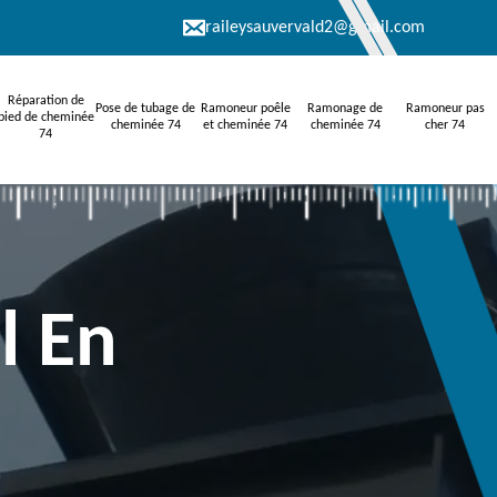
raileysauvervald2@gmail.com
Réparation de
Pose de tubage de
Ramoneur poêle
Ramonage de
Ramoneur pas
pied de cheminée
cheminée 74
et cheminée 74
cheminée 74
cher 74
74
l En