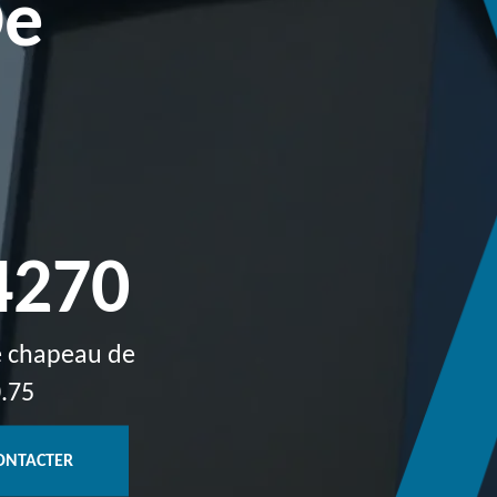
De
4270
de chapeau de
0.75
ONTACTER