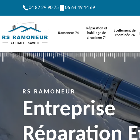
04 82 29 90 75
06 64 49 14 69
Réparation et
Scellement de
Ramoneur 74
habillage de
cheminée 74
cheminée 74
RS RAMONEUR
Entreprise
Réparation E