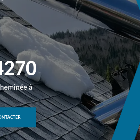
4270
 cheminée à
ONTACTER