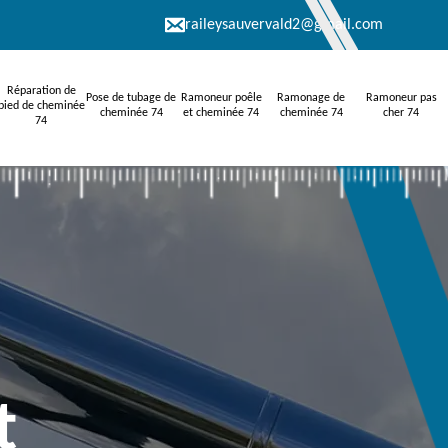
raileysauvervald2@gmail.com
Réparation de
Pose de tubage de
Ramoneur poêle
Ramonage de
Ramoneur pas
pied de cheminée
cheminée 74
et cheminée 74
cheminée 74
cher 74
74
t