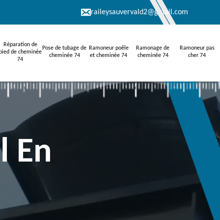
raileysauvervald2@gmail.com
Réparation de
Pose de tubage de
Ramoneur poêle
Ramonage de
Ramoneur pas
pied de cheminée
cheminée 74
et cheminée 74
cheminée 74
cher 74
74
l En