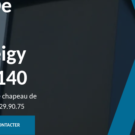
De
igy
140
de chapeau de
29.90.75
ONTACTER