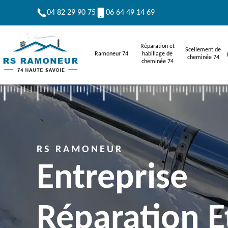
04 82 29 90 75
06 64 49 14 69
Réparation et
Scellement de
Ramoneur 74
habillage de
cheminée 74
cheminée 74
RS RAMONEUR
Entreprise
Réparation E