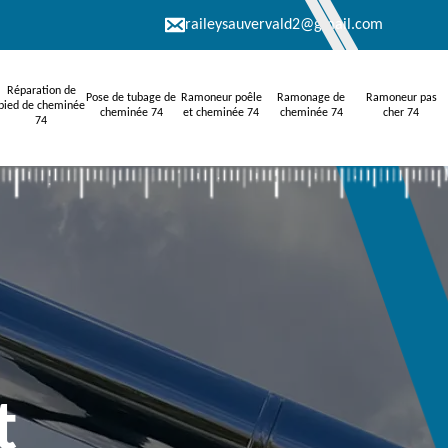
raileysauvervald2@gmail.com
Réparation de
Pose de tubage de
Ramoneur poêle
Ramonage de
Ramoneur pas
pied de cheminée
cheminée 74
et cheminée 74
cheminée 74
cher 74
74
t