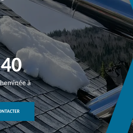
540
 cheminée à
ONTACTER