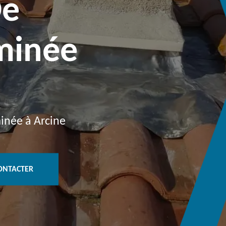
De
minée
inée à Arcine
ONTACTER