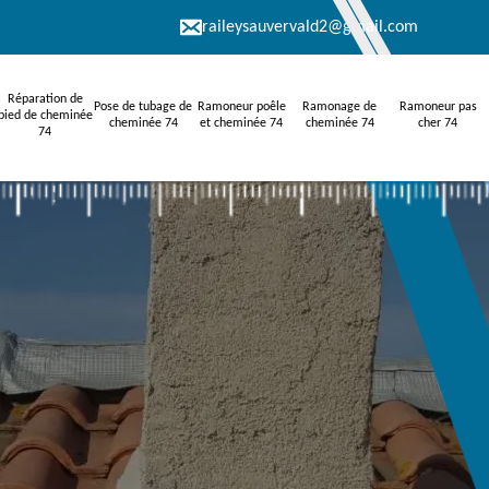
raileysauvervald2@gmail.com
Réparation de
Pose de tubage de
Ramoneur poêle
Ramonage de
Ramoneur pas
pied de cheminée
cheminée 74
et cheminée 74
cheminée 74
cher 74
74