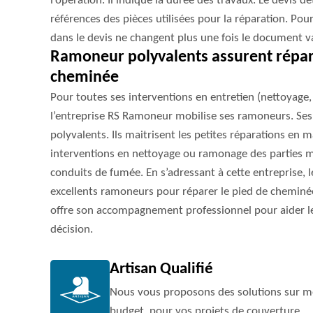
l’opération. Il indique la durée des travaux. Le devis dét
références des pièces utilisées pour la réparation. Pour
dans le devis ne changent plus une fois le document val
Ramoneur polyvalents assurent répar
cheminée
Pour toutes ses interventions en entretien (nettoyage
l’entreprise RS Ramoneur mobilise ses ramoneurs. Se
polyvalents. Ils maitrisent les petites réparations en m
interventions en nettoyage ou ramonage des parties 
conduits de fumée. En s’adressant à cette entreprise, le
excellents ramoneurs pour réparer le pied de cheminée
offre son accompagnement professionnel pour aider le
décision.
Artisan Qualifié
Nous vous proposons des solutions sur me
budget, pour vos projets de couverture.