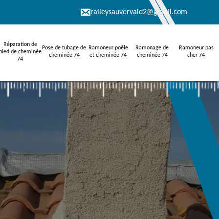
raileysauvervald2@gmail.com
Réparation de
Pose de tubage de
Ramoneur poêle
Ramonage de
Ramoneur pas
pied de cheminée
cheminée 74
et cheminée 74
cheminée 74
cher 74
74