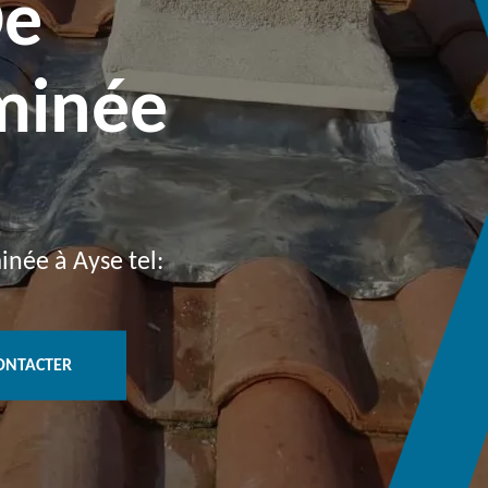
De
minée
inée à Ayse tel:
ONTACTER