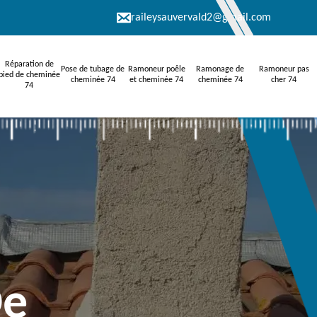
raileysauvervald2@gmail.com
Réparation de
Pose de tubage de
Ramoneur poêle
Ramonage de
Ramoneur pas
pied de cheminée
cheminée 74
et cheminée 74
cheminée 74
cher 74
74
De