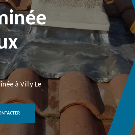
minée
oux
née à Villy Le
ONTACTER