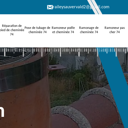
raileysauvervald2@gmail.com
Réparation de
Pose de tubage de
Ramoneur poêle
Ramonage de
Ramoneur pas
pied de cheminée
cheminée 74
et cheminée 74
cheminée 74
cher 74
74
n