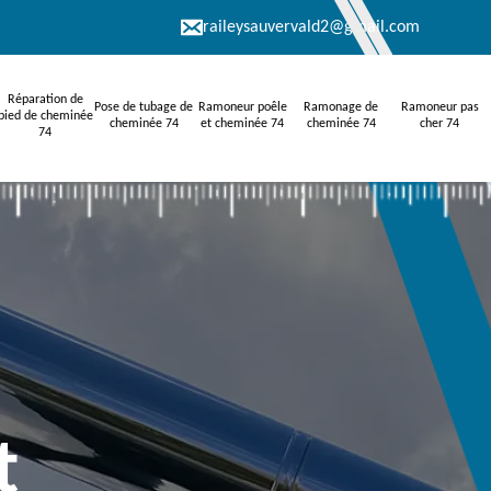
raileysauvervald2@gmail.com
Réparation de
Pose de tubage de
Ramoneur poêle
Ramonage de
Ramoneur pas
pied de cheminée
cheminée 74
et cheminée 74
cheminée 74
cher 74
74
t