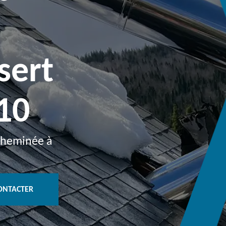
sert
10
 cheminée à
ONTACTER