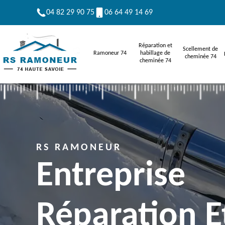
04 82 29 90 75
06 64 49 14 69
Réparation et
Scellement de
Ramoneur 74
habillage de
cheminée 74
cheminée 74
RS RAMONEUR
Entreprise
Réparation E