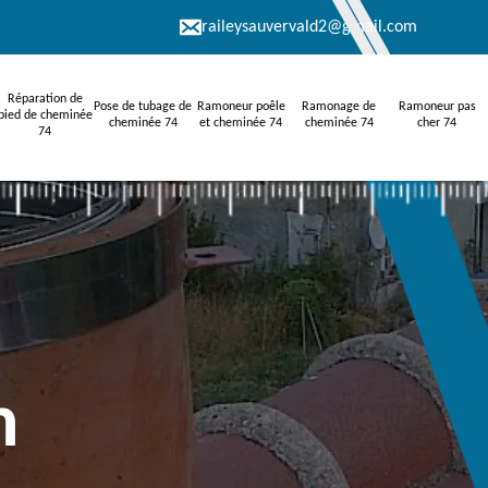
raileysauvervald2@gmail.com
Réparation de
Pose de tubage de
Ramoneur poêle
Ramonage de
Ramoneur pas
pied de cheminée
cheminée 74
et cheminée 74
cheminée 74
cher 74
74
n