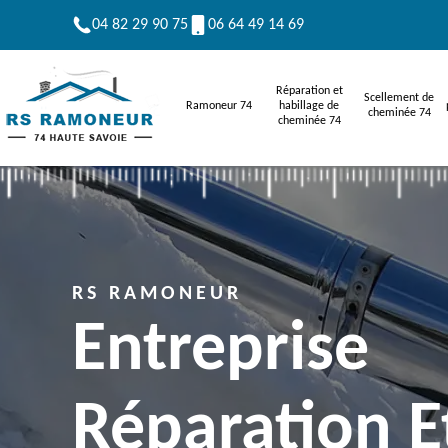
04 82 29 90 75
06 64 49 14 69
Réparation et
Scellement de
Ramoneur 74
habillage de
cheminée 74
cheminée 74
RS RAMONEUR
Entreprise
Réparation E