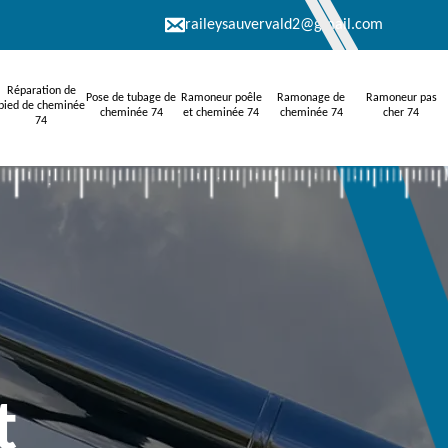
raileysauvervald2@gmail.com
Réparation de
Pose de tubage de
Ramoneur poêle
Ramonage de
Ramoneur pas
pied de cheminée
cheminée 74
et cheminée 74
cheminée 74
cher 74
74
t