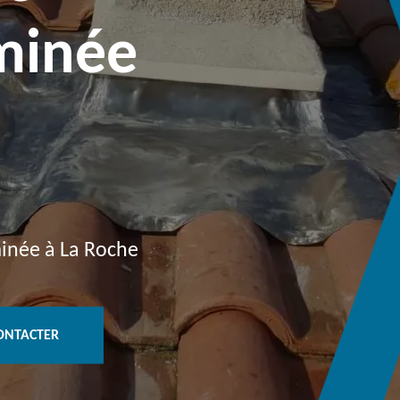
minée
minée à La Roche
ONTACTER