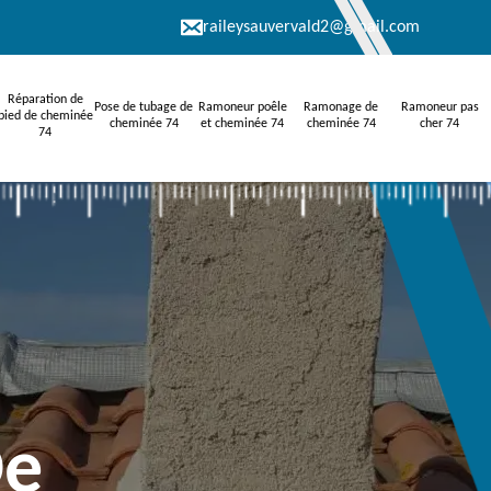
raileysauvervald2@gmail.com
Réparation de
Pose de tubage de
Ramoneur poêle
Ramonage de
Ramoneur pas
pied de cheminée
cheminée 74
et cheminée 74
cheminée 74
cher 74
74
De